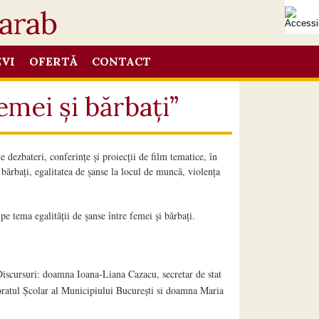
EVI
OFERTĂ
CONTACT
emei și bărbați”
zbateri, conferințe și proiecții de film tematice, în
bărbați, egalitatea de șanse la locul de muncă, violența
e tema egalității de șanse între femei și bărbați.
iscursuri: doamna Ioana-Liana Cazacu, secretar de stat
ratul Școlar al Municipiului București si doamna Maria