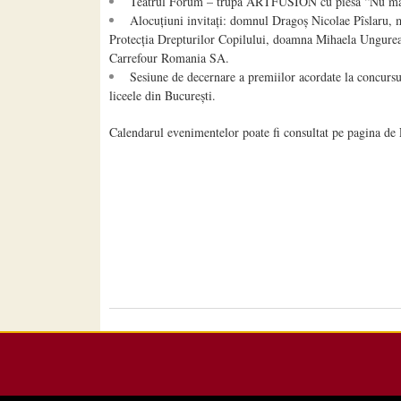
Teatrul Forum – trupa ARTFUSION cu piesa “Nu ma
Alocuțiuni invitați: domnul Dragoș Nicolae Pîslaru, 
Protecția Drepturilor Copilului, doamna Mihaela Ungurean
Carrefour Romania SA.
Sesiune de decernare a premiilor acordate la concursul 
liceele din București.
Calendarul evenimentelor poate fi consultat pe pagina d