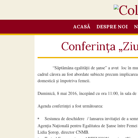
ACASĂ
DESPRE NOI
N
Conferința „Ziu
“Săptămâna egalității de șanse” a avut loc în municipiu
cadrul cărora au fost abordate subiecte precum implicarea 
domestică și împotriva femeii.
Duminică, 8 mai 2016, începând cu ora 11:00, în sala de fe
Agenda conferinței a fost următoarea:
Sesiunea de deschidere / lansarea invitației de a sem
Agenția Națională pentru Egalitatea de Șanse între Feme
Lidia Șorop, director CNMB.