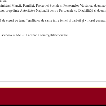
i da!”
ministrul Muncii, Familiei, Protecției Sociale și Persoanelor Vârstnice, doamna
u, președinte Autoritatea Națională pentru Persoanele cu Dizabilități şi doam
de eseuri pe tema “egalitatea de şanse între femei și barbati și viitorul generaț
e Facebook a ANES: Facebook.com/egalitatedesanse.