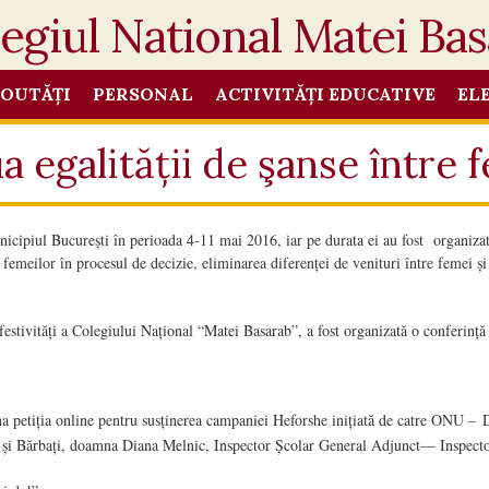
OUTĂȚI
PERSONAL
ACTIVITĂȚI EDUCATIVE
EL
a egalității de şanse între f
l București în perioada 4-11 mai 2016, iar pe durata ei au fost organizate de
femeilor în procesul de decizie, eliminarea diferenței de venituri între femei și 
stivități a Colegiului Național “Matei Basarab”, a fost organizată o conferință p
na petiția online pentru susținerea campaniei Heforshe inițiată de catre ONU –
D
i și Bărbați, doamna Diana Melnic, Inspector Școlar General Adjunct— Inspecto