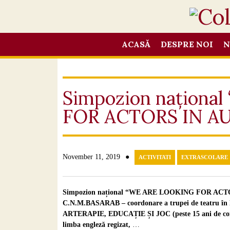
ACASĂ
DESPRE NOI
N
Simpozion națion
FOR ACTORS IN A
●
November 11, 2019
ACTIVITATI
EXTRASCOLARE
Simpozion național “WE ARE LOOKING FOR AC
C.N.M.BASARAB – coordonare a trupei de teatru
ARTERAPIE, EDUCAȚIE ȘI JOC (peste 15 ani de combat
limba engleză regizat,
…