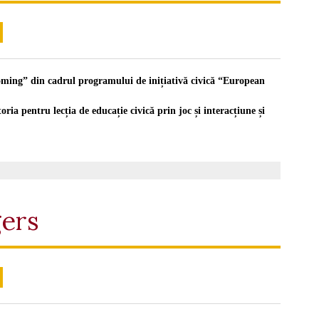
coming” din cadrul programului de inițiativă civică “European
a pentru lecția de educație civică prin joc și interacțiune și
ers