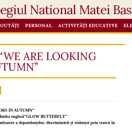
OUTĂȚI
PERSONAL
ACTIVITĂȚI EDUCATIVE
EL
al “WE ARE LOOKING
UTUMN”
TORS IN AUTUMN”
 în limba engleză”GLOW BUTTERFLY”
ere a dependențelor, discriminării și violenței prin teatru în