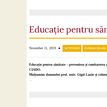
Educație pentru să
●
November 11, 2019
ACTIVITATI
EXTRASCOLARE
Educație pentru sănătate – prevenirea și combatere
CIADO.
Mulțumim domnului prof. univ. Gigel Lazăr și volunta
…