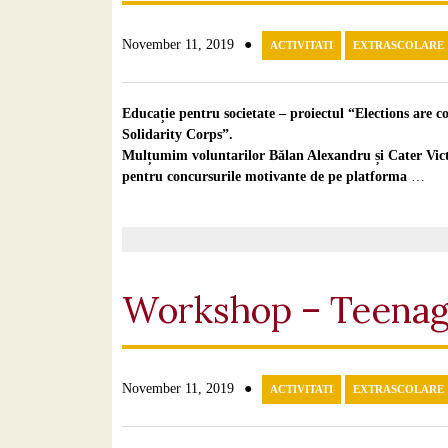
●
November 11, 2019
ACTIVITATI
EXTRASCOLARE
Educație pentru societate – proiectul “Elections are 
Solidarity Corps”.
Mulțumim voluntarilor Bălan Alexandru și Cater Victori
pentru concursurile motivante de pe platforma
…
Workshop – Teenag
●
November 11, 2019
ACTIVITATI
EXTRASCOLARE