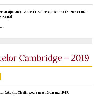
e vocațională) – Andrei Gradincea, fostul nostru elev cu toate
es esența!
…
atelor Cambridge – 2019
or CAE și FCE din școala noastră din mai 2019.