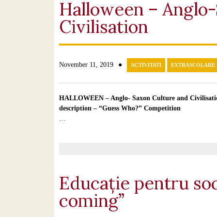
Halloween – Anglo-
Civilisation
●
November 11, 2019
ACTIVITATI
EXTRASCOLARE
HALLOWEEN – Anglo- Saxon Culture and Civilisation
description – “Guess Who?” Competition
…
Educație pentru soc
coming”