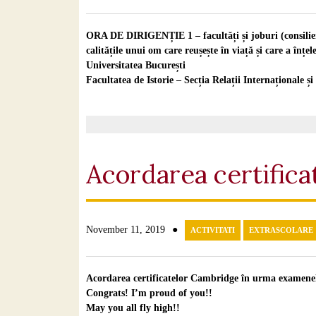
ORA DE DIRIGENȚIE 1 – facultăți și joburi (consilier
calitățile unui om care reușește în viață și care a înțel
Universitatea București
Facultatea de Istorie – Secția Relații Internaționale și
Acordarea certific
●
November 11, 2019
ACTIVITATI
EXTRASCOLARE
Acordarea certificatelor Cambridge în urma examenel
Congrats! I’m proud of you!!
May you all fly high!!