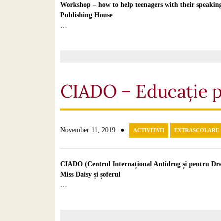
Workshop – how to help teenagers with their speaki
Publishing House
…
CIADO – Educație p
●
November 11, 2019
ACTIVITATI
EXTRASCOLARE
CIADO (Centrul Internațional Antidrog și pentru Dr
Miss Daisy și șoferul
…