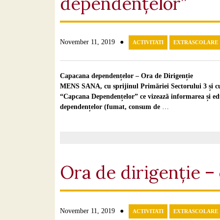
dependențelor”
●
November 11, 2019
ACTIVITATI
EXTRASCOLARE
Capacana dependențelor – Ora de Dirigenție
MENS SANA, cu sprijinul Primăriei Sectorului 3 și cu 
“Capcana Dependențelor” ce vizează informarea și educa
dependențelor (fumat, consum de
…
Ora de dirigenție – 
●
November 11, 2019
ACTIVITATI
EXTRASCOLARE