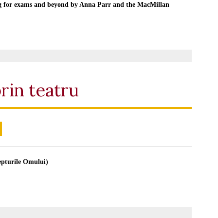
ng for exams and beyond by Anna Parr and the MacMillan
rin teatru
epturile Omului)