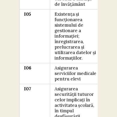
de învățământ
I05
Existența și
FOA
funcționarea
BIN
sistemului de
gestionare a
informației;
înregistrarea,
prelucrarea și
utilizarea datelor și
informațiilor.
I06
Asigurarea
FOA
serviciilor medicale
BIN
pentru elevi
I07
Asigurarea
FOA
securității tuturor
BIN
celor implicați în
activitatea școlară,
în timpul
desfășurării