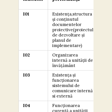
exte
I01
Existența,structura
FOA
și conținutul
BIN
documentelor
proiective(proiectul
de dezvoltare și
planul de
implementare)
I02
Organizarea
FOA
internă a unității de
BIN
învățământ
I03
Existența și
FOA
funcționarea
BIN
sistemului de
comunicare internă
si externă
I04
Funcționarea
FOA
curentă a unității
BIN