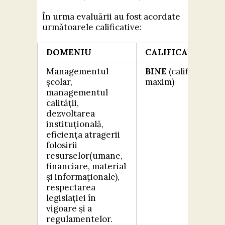
În urma evaluării au fost acordate
următoarele calificative:
DOMENIU
CALIFICATIV
Managementul
BINE
(calificativ
școlar,
maxim)
managementul
calității,
dezvoltarea
instituțională,
eficiența atragerii
folosirii
resurselor(umane,
financiare, material
și informaționale),
respectarea
legislației în
vigoare și a
regulamentelor.