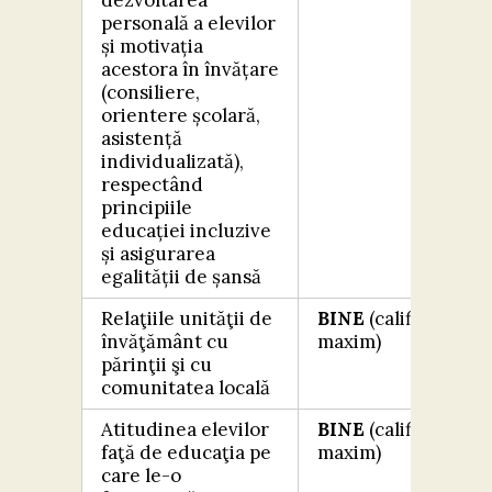
dezvoltarea
personală a elevilor
și motivația
acestora în învățare
(consiliere,
orientere școlară,
asistență
individualizată),
respectând
principiile
educației incluzive
și asigurarea
egalității de șansă
Relaţiile unităţii de
BINE
(calificativ
învăţământ cu
maxim)
părinţii şi cu
comunitatea locală
Atitudinea elevilor
BINE
(calificativ
faţă de educaţia pe
maxim)
care le-o