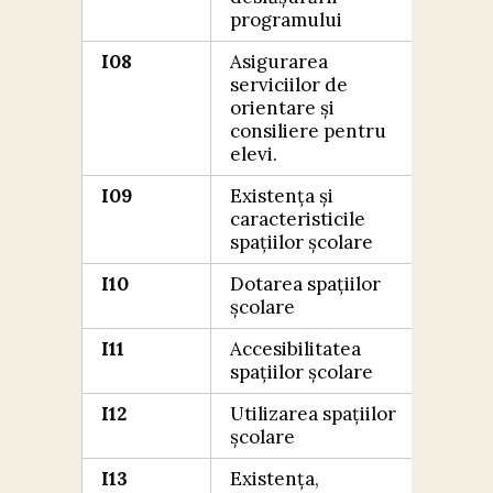
programului
I08
Asigurarea
FOA
serviciilor de
BIN
orientare și
consiliere pentru
elevi.
I09
Existența și
FOA
caracteristicile
BIN
spațiilor școlare
I10
Dotarea spațiilor
FOA
școlare
BIN
I11
Accesibilitatea
FOA
spațiilor școlare
BIN
I12
Utilizarea spațiilor
FOA
școlare
BIN
I13
Existența,
FOA