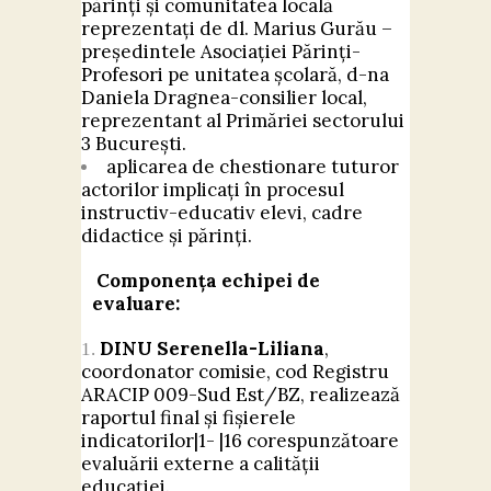
părinți și comunitatea locală
reprezentați de dl. Marius Gurău –
președintele Asociației Părinți-
Profesori pe unitatea școlară, d-na
Daniela Dragnea-consilier local,
reprezentant al Primăriei sectorului
3 București.
aplicarea de chestionare tuturor
actorilor implicați în procesul
instructiv-educativ elevi, cadre
didactice și părinți.
Componența echipei de
evaluare:
DINU Serenella-Liliana
,
coordonator comisie, cod Registru
ARACIP 009-Sud Est/BZ, realizează
raportul final și fișierele
indicatorilor|1- |16 corespunzătoare
evaluării externe a calității
educației.