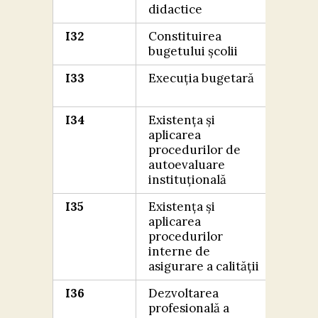
didactice
I32
Constituirea
FOA
bugetului școlii
BIN
I33
Execuția bugetară
FOA
BIN
I34
Existența și
FOA
aplicarea
BIN
procedurilor de
autoevaluare
instituțională
I35
Existența și
FOA
aplicarea
BIN
procedurilor
interne de
asigurare a calității
I36
Dezvoltarea
FOA
profesională a
BIN