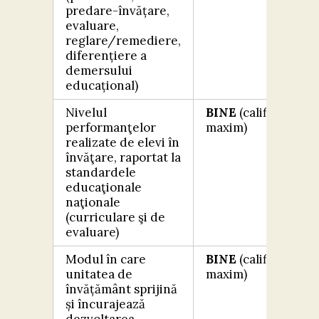
predare-învățare,
evaluare,
reglare/remediere,
diferențiere a
demersului
educațional)
Nivelul
BINE
(calificativ
performanţelor
maxim)
realizate de elevi în
învăţare, raportat la
standardele
educaţionale
naţionale
(curriculare şi de
evaluare)
Modul în care
BINE
(calificativ
unitatea de
maxim)
învățământ sprijină
și încurajează