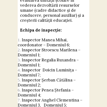
evaluarea unității școlare în
Contact
vederea dezvoltării resurselor
umane (cadre didactice și de
conducere, personal auxiliar) și a
creșterii calității educației.
Echipa de inspecție:
Inspector Manea Mihai,
coordonator – Domeniul 6;
Inspector Stroescu Marilena –
Domeniul 1;
Inspector Regalia Ruxandra –
Domeniul 1;
Inspector Doicin Luminița –
Domeniul 7;
Inspector Șerban Cătălina –
Domeniul 2;
Inspector Penea Ștefania –
Domeniul 4;
Inspector Anghel Clementina –
Domeniul 3, Domeniul 5;