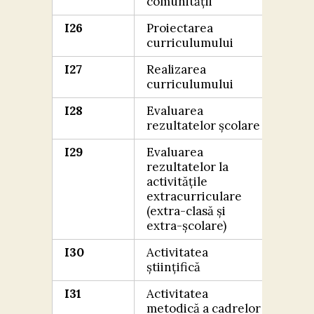
comunității
I26
Proiectarea
FOA
curriculumului
BIN
I27
Realizarea
FOA
curriculumului
BIN
I28
Evaluarea
EXC
rezultatelor școlare
I29
Evaluarea
EXC
rezultatelor la
activitățile
extracurriculare
(extra-clasă și
extra-școlare)
I30
Activitatea
FOA
științifică
BIN
I31
Activitatea
FOA
metodică a cadrelor
BIN