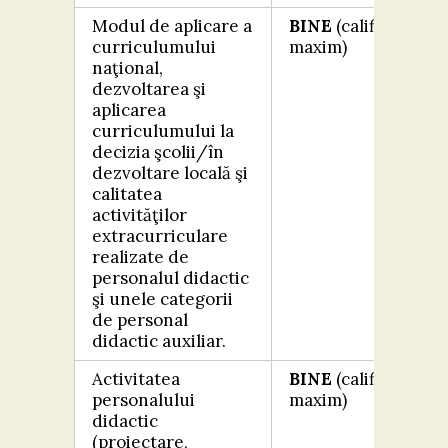
Modul de aplicare a
BINE
(calificativ
curriculumului
maxim)
naţional,
dezvoltarea şi
aplicarea
curriculumului la
decizia şcolii/în
dezvoltare locală şi
calitatea
activităţilor
extracurriculare
realizate de
personalul didactic
şi unele categorii
de personal
didactic auxiliar.
Activitatea
BINE
(calificativ
personalului
maxim)
didactic
(proiectare,