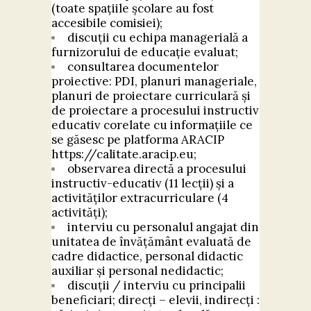
(toate spațiile școlare au fost
accesibile comisiei);
discuții cu echipa managerială a
furnizorului de educație evaluat;
consultarea documentelor
proiective: PDI, planuri manageriale,
planuri de proiectare curriculară și
de proiectare a procesului instructiv
educativ corelate cu informațiile ce
se găsesc pe platforma ARACIP
https://calitate.aracip.eu;
observarea directă a procesului
instructiv-educativ (11 lecții) și a
activităților extracurriculare (4
activități);
interviu cu personalul angajat din
unitatea de învățământ evaluată de
cadre didactice, personal didactic
auxiliar și personal nedidactic;
discuții / interviu cu principalii
beneficiari; direcți – elevii, indirecți :