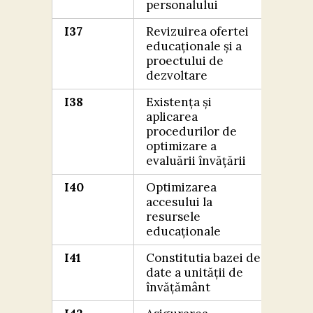
personalului
I37
Revizuirea ofertei
FOA
educaționale și a
BIN
proectului de
dezvoltare
I38
Existența și
FOA
aplicarea
BIN
procedurilor de
optimizare a
evaluării învățării
I40
Optimizarea
FOA
accesului la
BIN
resursele
educaționale
I41
Constitutia bazei de
FOA
date a unității de
BIN
învățământ