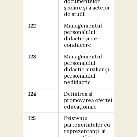
documentelor
școlare și a actelor
de studii
I22
Managementul
FOA
personalului
BIN
didactic și de
conducere
I23
Managementul
FOA
personalului
BIN
didactic auxiliar și
personalului
nedidactic
I24
Definirea și
EXC
promovarea ofertei
educaționale
I25
Existența
EXC
parteneriatelor cu
reprezentanți ai