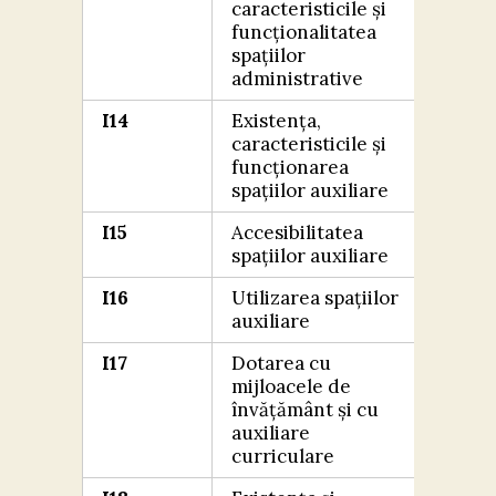
caracteristicile și
BIN
funcționalitatea
spațiilor
administrative
I14
Existența,
FOA
caracteristicile și
BIN
funcționarea
spațiilor auxiliare
I15
Accesibilitatea
FOA
spațiilor auxiliare
BIN
I16
Utilizarea spațiilor
FOA
auxiliare
BIN
I17
Dotarea cu
FOA
mijloacele de
BIN
învățământ și cu
auxiliare
curriculare