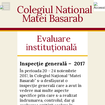
Acasă
Despre noi
Evaluare
instituțională
Noutăți
Personal
Inspecție generală – 2017
Activități educative
În perioada 20 – 24 noiembrie
2017, în Colegiul Național “Matei
Basarab” s-a desfășurat o
Elevi
inspecție generală care a avut în
vedere mai multe aspecte
Ofertă
specifice prin care s-a realizat
îndrumarea, controlul, dar și