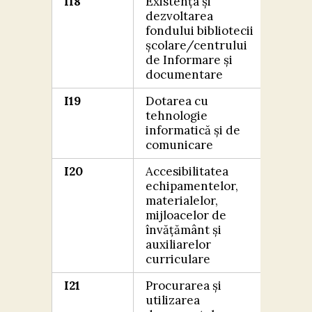
I18
Existența și
FOA
dezvoltarea
BIN
fondului bibliotecii
școlare/centrului
de Informare și
documentare
I19
Dotarea cu
EXC
tehnologie
informatică și de
comunicare
I20
Accesibilitatea
FOA
echipamentelor,
BIN
materialelor,
mijloacelor de
învățământ și
auxiliarelor
curriculare
I21
Procurarea și
FOA
utilizarea
BIN