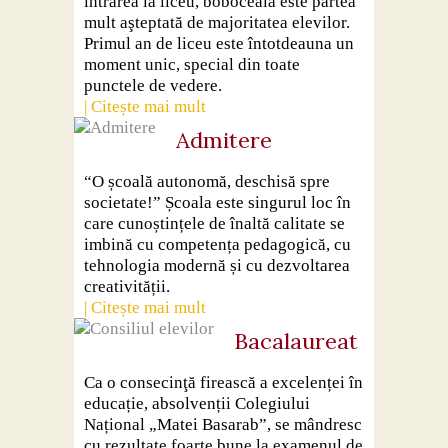
intrarea la liceu, boboceala este partea
Contact
mult aşteptată de majoritatea elevilor.
Primul an de liceu este întotdeauna un
moment unic, special din toate
punctele de vedere.
| Citește mai mult
Admitere
“O școală autonomă, deschisă spre
societate!” Școala este singurul loc în
care cunoștințele de înaltă calitate se
imbină cu competența pedagogică, cu
tehnologia modernă și cu dezvoltarea
creativității.
| Citește mai mult
Bacalaureat
Ca o consecinţă firească a excelenței în
educație, absolvenții Colegiului
Național „Matei Basarab”, se mândresc
cu rezultate foarte bune la examenul de