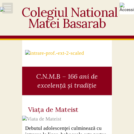
Acasă
Despre noi
Noutăți
Personal
C.N.M.B – 166 ani de
excelență și tradiție
Activități educative
Elevi
Viața de Mateist
Ofertă
Debutul adolescenţei culminează cu