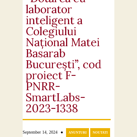
laborator
inteligent a
Colegiului
Național Matei
Basarab
București”, cod
proiect F-
PNRR-
SmartLabs-
2023-1338
●
September 14, 2024
ANUNTURI
NOUTATI