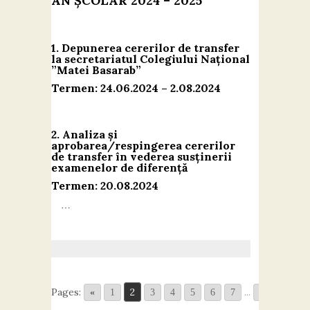
AN ȘCOLAR 2024 – 2025
1. Depunerea cererilor de transfer
la secretariatul Colegiului Național
”Matei Basarab”
Termen: 24.06.2024 – 2.08.2024
2. Analiza și
aprobarea/respingerea cererilor
de transfer în vederea susținerii
examenelor de diferență
Termen: 20.08.2024
…
Pages:
2
...
«
1
3
4
5
6
7
15
»