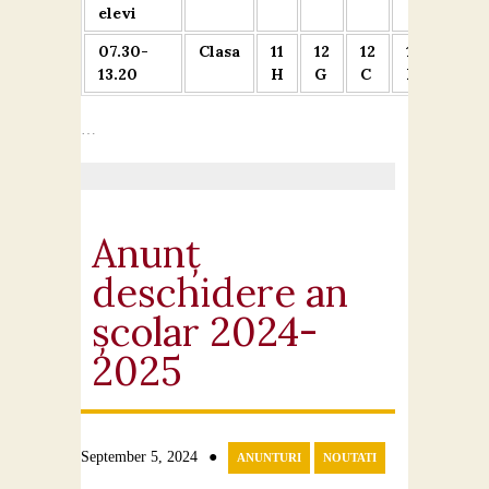
elevi
07.30-
Clasa
11
12
12
12
11
13.20
H
G
C
H
E
…
Anunț
deschidere an
școlar 2024-
2025
●
September 5, 2024
ANUNTURI
NOUTATI