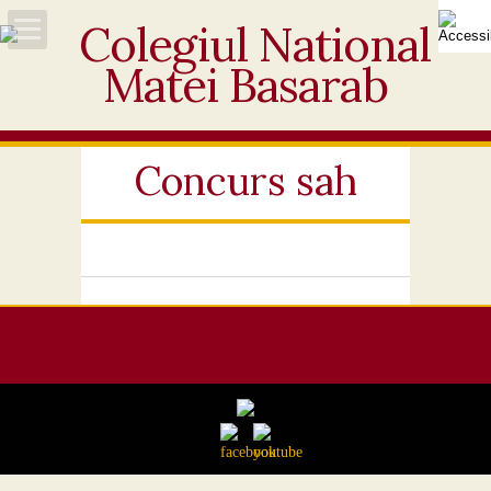
Acasă
Despre noi
Concurs sah
Noutăți
Personal
Activități educative
Elevi
Ofertă