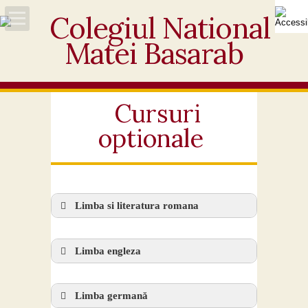
Acasă
Despre noi
Cursuri
optionale
Noutăți
Personal
Activități educative
Limba si literatura romana
Elevi
Limba engleza
Ofertă
Limba germană