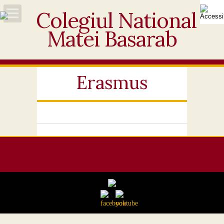
Acasă
Despre noi
Erasmus
Noutăți
Personal
Activități educative
Elevi
Ofertă