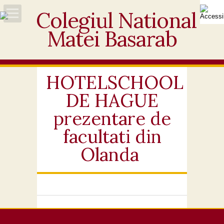
Acasă
Despre noi
HOTELSCHOOL
DE HAGUE
Noutăți
prezentare de
Personal
facultati din
Olanda
Activități educative
Elevi
Ofertă