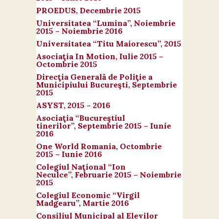
elevilor și profesorilor de a
PROEDUS,
Decembrie 2015
Activitățile principale:
Prezentări în cadrul orelor de curs a
participa activ la dezvoltarea
noțiunilor de piață financiară, însoțite de
Universitatea “Lumina”,
Noiembrie
comunității și înscrierea în
2015 – Noiembrie 2016
Organizarea mini-târgurilor
acordarea de materiale educative;
activități de voluntariat.
educaționale unde vor fi prezente
Universitatea “Titu Maiorescu”,
Organizarea unui concurs școlar pe
2015
universități și școli cu programe
teme de educație financiară ne-bancară;
Asociaţia In Motion,
Iulie 2015 –
academice din UK, Franța, Elveția,
Octombrie 2015
Posibilitatea organizării de prezentări și
Olanda, Germania care vor oferi
acțiuni interactive în cadrul săptămânii
Direcţia Generală de Poliţie a
informații despre posibilitățile de studiu
Școala Altfel.
Municipiului Bucureşti,
Septembrie
2015
în străinătate în cadrul unor tabere
academice sau la universități;
ASYST,
2015 – 2016
Prezentări de programe internaționale
Asociaţia “Bucureştiul
de educație.
tinerilor”,
Septembrie 2015 – Iunie
2016
One World Romania,
Octombrie
2015 – Iunie 2016
Colegiul Naţional “Ion
Neculce”,
Februarie 2015 – Noiembrie
2015
Colegiul Economic “Virgil
Madgearu”,
Martie 2016
Consiliul Municipal al Elevilor