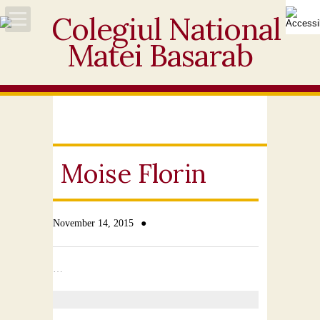
Acasă
Despre noi
Noutăți
Moise Florin
Personal
Activități educative
●
November 14, 2015
Elevi
…
Ofertă