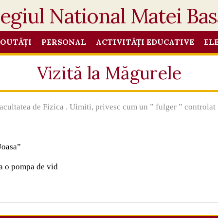
OUTĂȚI
PERSONAL
ACTIVITĂȚI EDUCATIVE
EL
Vizită la Măgurele
Facultatea de Fizica . Uimiti, privesc cum un ” fulger ” control
Joasa”
za o pompa de vid