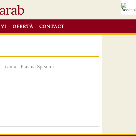
EVI
OFERTĂ
CONTACT
at …canta.- Plasma Speaker.