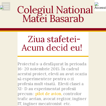
Acasă
Despre noi
Ziua stafetei-
Acum decid eu!
Noutăți
Personal
Proiectul s-a desfăşurat în perioada
16- 20 noiembrie 2015. În cadrul
Activități educative
acestui proiect, e
levii au avut ocazia
să experimenteze pentru o zi
Elevi
profesia mult visată. Elevii clasei a
XI- D au experimentat profesii
precum :
pilot de avion,
controlor
Ofertă
trafic aerian, avocat regizor, inginer
IT, inginer mecatronist etc.