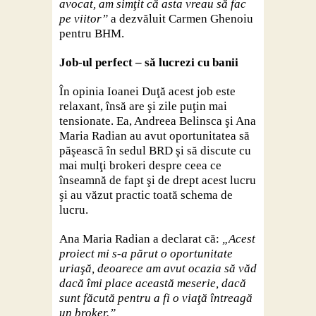
avocat, am simţit că asta vreau să fac
pe viitor”
a dezvăluit Carmen Ghenoiu
pentru BHM.
Job-ul perfect – să lucrezi cu banii
În opinia Ioanei Duţă acest job este
relaxant, însă are şi zile puţin mai
tensionate. Ea, Andreea Belinsca şi Ana
Maria Radian au avut oportunitatea să
păşească în sedul BRD şi să discute cu
mai mulţi brokeri despre ceea ce
înseamnă de fapt şi de drept acest lucru
şi au văzut practic toată schema de
lucru.
Ana Maria Radian a declarat că:
„Acest
proiect mi s-a părut o oportunitate
uriaşă, deoarece am avut ocazia să văd
dacă îmi place această meserie, dacă
sunt făcută pentru a fi o viaţă întreagă
un broker.”