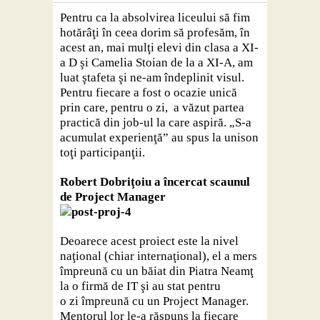
Contact
Pentru ca la absolvirea liceului să fim
hotărâţi în ceea dorim să profesăm, în
acest an, mai mulţi elevi din clasa a XI-
a D şi Camelia Stoian de la a XI-A, am
luat ştafeta şi ne-am îndeplinit visul.
Pentru fiecare a fost o ocazie unică
prin care, pentru o zi, a văzut partea
practică din job-ul la care aspiră. „S-a
acumulat experienţă” au spus la unison
toţi participanţii.
Robert Dobriţoiu a încercat scaunul
de Project Manager
Deoarece acest proiect este la nivel
naţional (chiar internaţional), el a mers
împreună cu un băiat din Piatra Neamţ
la o firmă de IT şi au stat pentru
o zi împreună cu un Project Manager.
Mentorul lor le-a răspuns la fiecare