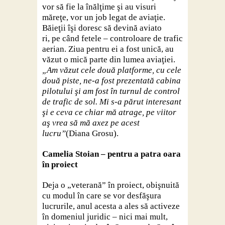
vor să fie la înălţime şi au visuri
măreţe, vor un job legat de aviaţie.
Băieţii îşi doresc să devină aviato
ri, pe când fetele – controloare de trafic
aerian. Ziua pentru ei a fost unică, au
văzut o mică parte din lumea aviaţiei.
„Am văzut cele două platforme, cu cele
două piste, ne-a fost prezentată cabina
pilotului şi am fost în turnul de control
de trafic de sol. Mi s-a părut interesant
şi e ceva ce chiar mă atrage, pe viitor
aş vrea să mă axez pe acest
lucru”
(Diana Grosu).
Camelia Stoian – pentru a patra oara
în proiect
Deja o „veterană” în proiect, obişnuită
cu modul în care se vor desfăşura
lucrurile, anul acesta a ales să activeze
în domeniul juridic – nici mai mult,