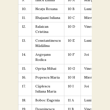
9.
Iancu Emilia
10 A
Marţi
15
10.
Neațu Roxana
10 B
Luni
17
11.
Shajaani Iuliana
10 C
Miercuri
15
12.
Balaican
10 D
Vineri
12
Cristina
13.
Constantinescu
10 E
Luni
18
Mădălina
14.
Argeșanu
10 F
Joi
10
Rodica
15.
Oprișa Mihai
10 G
Vineri
14
16.
Popescu Maria
10 H
Miercuri
13
17.
Căplescu
10 I
Joi
14
Iuliana Maria
18.
Boboc Eugenia
11 A
Luni
9.
19.
Dospinescu
11 B
Vineri
12