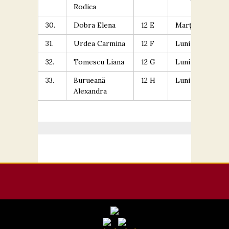
Rodica
30.
Dobra Elena
12 E
Marţi
14
31.
Urdea Carmina
12 F
Luni
17
32.
Tomescu Liana
12 G
Luni
10
33.
Burueană
12 H
Luni
13
Alexandra