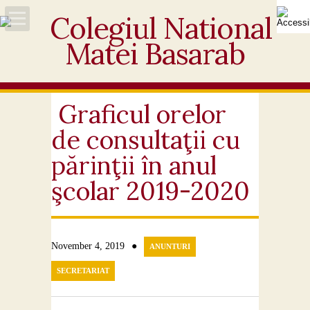
Acasă
Despre noi
Graficul orelor
de consultaţii cu
Noutăți
părinţii în anul
Personal
şcolar 2019-2020
Activități educative
Elevi
●
November 4, 2019
ANUNTURI
SECRETARIAT
Ofertă