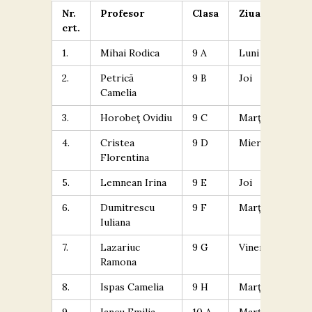
Contact
Nr.
Profesor
Clasa
Ziua
In
crt.
or
1.
Mihai Rodica
9 A
Luni
9.
2.
Petrică
9 B
Joi
11
Camelia
3.
Horobeţ Ovidiu
9 C
Marţi
10
4.
Cristea
9 D
Miercuri
17
Florentina
5.
Lemnean Irina
9 E
Joi
17
6.
Dumitrescu
9 F
Marţi
18
Iuliana
7.
Lazariuc
9 G
Vineri
12
Ramona
8.
Ispas Camelia
9 H
Marţi
18