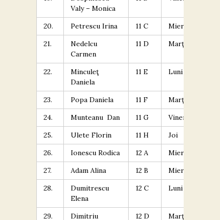
Valy – Monica
20.
Petrescu Irina
11 C
Miercuri
17
21.
Nedelcu
11 D
Marţi
10
Carmen
22.
Minculeţ
11 E
Luni
18
Daniela
23.
Popa Daniela
11 F
Marţi
17
24.
Munteanu Dan
11 G
Vineri
12
25.
Ulete Florin
11 H
Joi
9.
26.
Ionescu Rodica
12 A
Miercuri
17
27.
Adam Alina
12 B
Miercuri
14
28.
Dumitrescu
12 C
Luni
13
Elena
29.
Dimitriu
12 D
Marţi
18