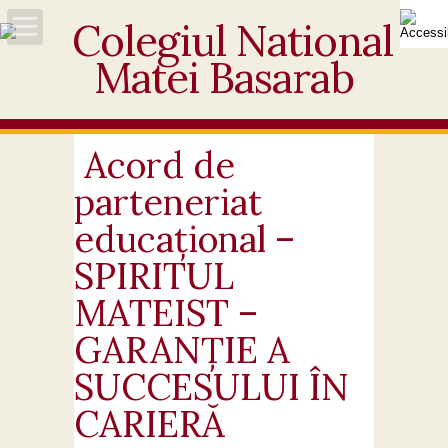
Acasă
Despre noi
Acord de
parteneriat
Noutăți
educațional –
Personal
SPIRITUL
MATEIST –
Activități educative
GARANȚIE A
Elevi
SUCCESULUI ÎN
Ofertă
CARIERĂ