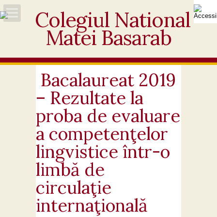
Acasă
Despre noi
Bacalaureat 2019
– Rezultate la
Noutăți
proba de evaluare
Personal
a competenţelor
lingvistice într-o
Activități educative
limbă de
Elevi
circulaţie
Ofertă
internaţională