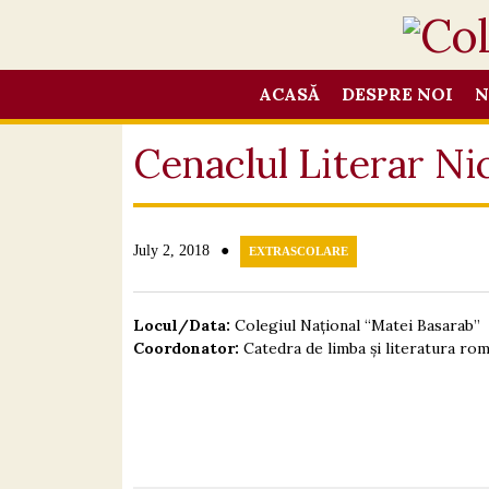
ACASĂ
DESPRE NOI
N
Cenaclul Literar Ni
●
July 2, 2018
EXTRASCOLARE
Locul/Data:
Colegiul Național “Matei Basarab”
Coordonator:
Catedra de limba și literatura ro