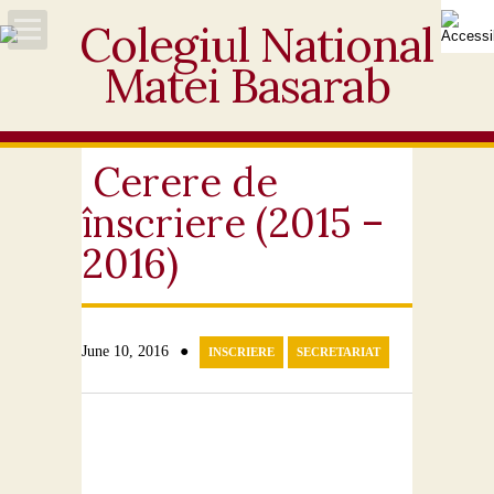
Acasă
Despre noi
Cerere de
înscriere (2015 –
Noutăți
2016)
Personal
Activități educative
●
June 10, 2016
INSCRIERE
SECRETARIAT
Elevi
Ofertă