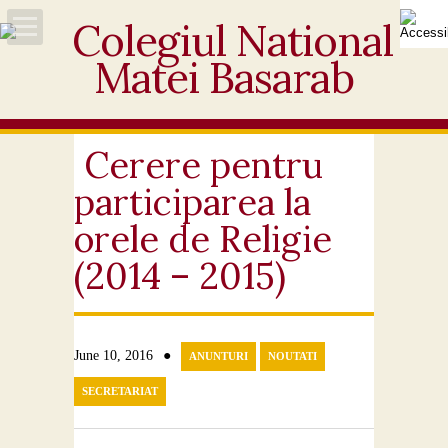
Acasă
Despre noi
Cerere pentru
participarea la
Noutăți
orele de Religie
Personal
(2014 – 2015)
Activități educative
Elevi
●
June 10, 2016
ANUNTURI
NOUTATI
SECRETARIAT
Ofertă