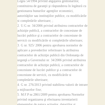
Legea 54/1994 privind angajarea gestionarilor,
constituirea de garanţii şi răspunderea în legătură cu
gestionarea bunurilor agenţilor economici,
autorităţilor sau instituţiilor publice, cu modificările
si completările ulterioare; ;
U.G nr. 34/2006 privind atribuirea contractelor de
achiziţie publică, a contractelor de concesiune de
lucrări publice şi a contractelor de concesiune de
servicii cu modificările si completările ulterioare;
G nr. 925/ 2006 pentru aprobarea normelor de
aplicare a prevederilor referitoare la atribuirea
contractelor de achiziţie publică din Ordonanţa de
urgenţă a Guvernului nr. 34/2006 privind atribuirea
contractelor de achiziţie publică, a contractelor de
concesiune de lucrări publice şi a contractelor de
concesiune de servicii, cu modificările si
completările ulterioare;
G nr. 276/2013 privind stabilirea valorii de intrare
a mijloacelor fixe;
M.F.P nr.2861/2009 pentru aprobarea Normelor
privind organizarea şi efectuarea inventarierii
elementelor de natura activelor, datoriilor şi