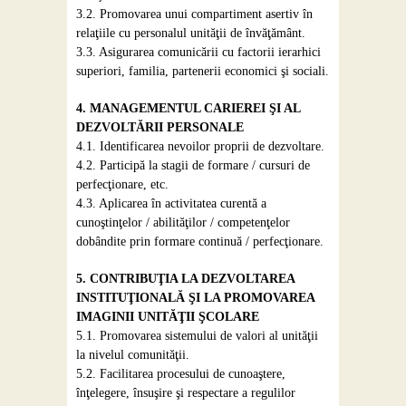
3.2. Promovarea unui compartiment asertiv în
relaţiile cu personalul unităţii de învăţământ.
3.3. Asigurarea comunicării cu factorii ierarhici
superiori, familia, partenerii economici şi sociali.
4. MANAGEMENTUL CARIEREI ŞI AL
DEZVOLTĂRII PERSONALE
4.1. Identificarea nevoilor proprii de dezvoltare.
4.2. Participă la stagii de formare / cursuri de
perfecţionare, etc.
4.3. Aplicarea în activitatea curentă a
cunoştinţelor / abilităţilor / competenţelor
dobândite prin formare continuă / perfecţionare.
5. CONTRIBUŢIA LA DEZVOLTAREA
INSTITUŢIONALĂ ŞI LA PROMOVAREA
IMAGINII UNITĂŢII ŞCOLARE
5.1. Promovarea sistemului de valori al unităţii
la nivelul comunităţii.
5.2. Facilitarea procesului de cunoaştere,
înţelegere, însuşire şi respectare a regulilor