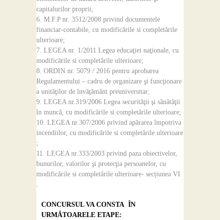
capitalurilor proprii;
M.F.P nr. 3512/2008 privind documentele
financiar-contabile, cu modificările si completările
ulterioare;
LEGEA nr. 1/2011 Legea educaţiei naţionale, cu
modificările si completările ulterioare;
ORDIN nr. 5079 / 2016 pentru aprobarea
Regulamentului – cadru de organizare şi funcţionare
a unităţilor de învăţământ preuniversitar;
LEGEA nr.319/2006 Legea securităţii şi sănătăţii
în muncă, cu modificările si completările ulterioare;
LEGEA nr.307/2006 privind apărarea împotriva
incendiilor, cu modificările si completările ulterioare
;
LEGEA nr.333/2003 privind paza obiectivelor,
bunurilor, valorilor şi protecţia persoanelor, cu
modificările si completările ulterioare- secțiunea VI
.
CONCURSUL VA CONSTA ÎN
URMĂTOARELE ETAPE: