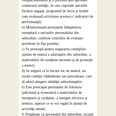
compartimentului şi îl prezintă spre aprobare
conducerii unităţii, în care cuprinde sarcinile
fiecărui angajat, programul de lucru şi modul
cum evaluează activitatea acestora ( indicatori de
performanţă);
b) Monitorizează permanent îndeplinirea
exemplară a sarcinilor personalului din
subordine, conform criteriilor de evaluare
prevăzute în fişa postului;
c) Se preocupă pentru asigurarea condiţiilor
optime de muncă a salariaţilor din subordine, a
materialelor de curăţenie necesare şi de protecţie
a muncii;
d) Se asigură că la fiecare loc de muncă, nu
există condiţii vătămătoare sau periculoase, care
să aducă atingere sănătăţii subordonaţilor;
e) Este preocupat permanent de folosirea
judicioasă şi economică a materialelor de
întreţinere şi curăţenie, a energiei electrice şi
termice, aspecte ce se vor regăsi în planul de
activităţi anuale;
f) Pregăteşte cu personalul din subordine, localul