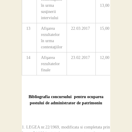
în urma
13,00
susţinerii
interviului
13
Afişarea
22.03.2017
15,00
Avizieru
rezultatelor
colegiul
în urma
contestaţiilor
14
Afişarea
23.02.2017
12,00
Avizieru
rezultatelor
colegiul
finale
Bibliografia concursului pentru ocuparea
postului de administrator de patrimoniu
LEGEA nr.22/1969, modificata si completata prin