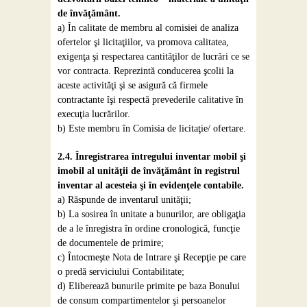
de învăţământ.
a) În calitate de membru al comisiei de analiza
ofertelor şi licitaţiilor, va promova calitatea,
exigenţa şi respectarea cantităţilor de lucrări ce se
vor contracta. Reprezintă conducerea şcolii la
aceste activităţi şi se asigură că firmele
contractante îşi respectă prevederile calitative în
execuţia lucrărilor.
b) Este membru în Comisia de licitaţie/ ofertare.
2.4. Înregistrarea întregului inventar mobil şi
imobil al unităţii de învăţământ în registrul
inventar al acesteia şi în evidenţele contabile.
a) Răspunde de inventarul unităţii;
b) La sosirea în unitate a bunurilor, are obligaţia
de a le înregistra în ordine cronologică, funcţie
de documentele de primire;
c) Întocmeşte Nota de Intrare şi Recepţie pe care
o predă serviciului Contabilitate;
d) Eliberează bunurile primite pe baza Bonului
de consum compartimentelor şi persoanelor