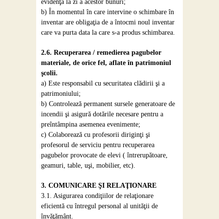
evidenţa la zi a acestor bunuri;
b) În momentul în care intervine o schimbare în
inventar are obligaţia de a întocmi noul inventar
care va purta data la care s-a produs schimbarea.
2.6. Recuperarea / remedierea pagubelor
materiale, de orice fel, aflate în patrimoniul
şcolii.
a) Este responsabil cu securitatea clădirii şi a
patrimoniului;
b) Controlează permanent sursele generatoare de
incendii şi asigură dotările necesare pentru a
preîntâmpina asemenea evenimente;
c) Colaborează cu profesorii diriginţi şi
profesorul de serviciu pentru recuperarea
pagubelor provocate de elevi ( întrerupătoare,
geamuri, table, uşi, mobilier, etc).
3. COMUNICARE ŞI RELAŢIONARE
3.1. Asigurarea condiţiilor de relaţionare
eficientă cu întregul personal al unităţii de
învăţământ.