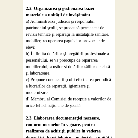
2.2. Organizarea şi gestionarea bazei
materiale a unităţii de învăţământ.
a) Administrează judicios şi responsabil
patrimoniul şcolii, se preocupă permanent de
revizii tehnice şi reparaţii la instalaţiile sanitare,
mobilier, recuperarea pagubelor provocate de
elevi;
b) În limita dotărilor şi pregătirii profesionale a
personalului, se va preocupa de repararea
mobilierului, a uşilor şi dotărilor sălilor de clasă
şi laboratoare.
c) Propune conducerii şcolii efectuarea periodică
a lucrărilor de reparaţii, igienizare şi
modernizare.
d) Membru al Comisiei de recepţie a valorilor de
orice fel achiziţionate de şcoală.
2.3. Elaborarea documentaţiei necesare,
conform normelor în vigoare, pentru
realizarea de achiziţii publice în vederea
dezvoltării bazei tehnico – materiale a unităţii