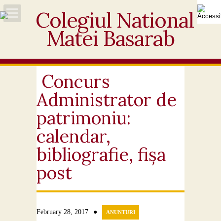
Acasă
Despre noi
Concurs
Administrator de
Noutăți
patrimoniu:
Personal
calendar,
bibliografie, fișa
Activități educative
post
Elevi
Ofertă
●
February 28, 2017
ANUNTURI