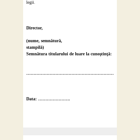
legii.
Director,
(nume, semnătură,
stampilă)
Semnătura titularului de luare la cunoştinţă:
……………………………………………………
Data: ………………….