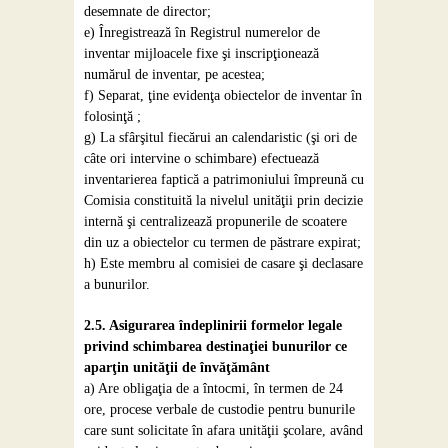
desemnate de director;
e) Înregistrează în Registrul numerelor de
inventar mijloacele fixe şi inscripţionează
numărul de inventar, pe acestea;
f) Separat, ţine evidenţa obiectelor de inventar în
folosinţă ;
g) La sfârşitul fiecărui an calendaristic (şi ori de
câte ori intervine o schimbare) efectuează
inventarierea faptică a patrimoniului împreună cu
Comisia constituită la nivelul unităţii prin decizie
internă şi centralizează propunerile de scoatere
din uz a obiectelor cu termen de păstrare expirat;
h) Este membru al comisiei de casare şi declasare
a bunurilor.
2.5. Asigurarea îndeplinirii formelor legale
privind schimbarea destinaţiei bunurilor ce
aparţin unităţii de învăţământ
a) Are obligaţia de a întocmi, în termen de 24
ore, procese verbale de custodie pentru bunurile
care sunt solicitate în afara unităţii şcolare, având