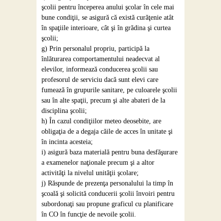
şcolii pentru începerea anului şcolar în cele mai
bune condiţii, se asigură că există curăţenie atât
în spaţiile interioare, cât şi în grădina şi curtea
şcolii;
g) Prin personalul propriu, participă la
înlăturarea comportamentului neadecvat al
elevilor, informează conducerea şcolii sau
profesorul de serviciu dacă sunt elevi care
fumează în grupurile sanitare, pe culoarele şcolii
sau în alte spaţii, precum şi alte abateri de la
disciplina şcolii;
h) În cazul condiţiilor meteo deosebite, are
obligaţia de a degaja căile de acces în unitate şi
în incinta acesteia;
i) asigură baza materială pentru buna desfăşurare
a examenelor naţionale precum şi a altor
activităţi la nivelul unităţii şcolare;
j) Răspunde de prezenţa personalului la timp în
şcoală şi solicită conducerii şcolii învoiri pentru
subordonaţi sau propune graficul cu planificare
în CO în funcţie de nevoile şcolii.