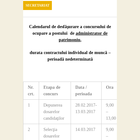
Contact
SECRETARIAT
Calendarul de desfăşurare a concursului de
ocupare a postului de
administrator de
patrimoniu
,
durata contractului individual de muncă –
perioadă nedeterminată
Nr.
Etapa de
Data /
Ora
Locaţia
crt.
concurs
perioada
1
Depunerea
28.02.2017-
9,00
Secretar
dosarelor
13.03.2017
–
colegiul
candidaţilor
13,00
2
Selecţia
14.03.2017
9,00
dosarelor
–