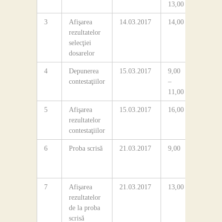
13,00
3
Afişarea
14.03.2017
14,00
Avizieru
rezultatelor
colegiul
selecţiei
dosarelor
4
Depunerea
15.03.2017
9,00
Secretar
contestaţiilor
–
colegiul
11,00
5
Afişarea
15.03.2017
16,00
Avizieru
rezultatelor
colegiul
contestaţiilor
6
Proba scrisă
21.03.2017
9,00
Sala de
consiliu
colegiul
7
Afişarea
21.03.2017
13,00
Avizieru
rezultatelor
colegiul
de la proba
scrisă