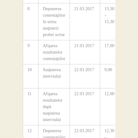
8
Depunerea
21.03.2017
13,30
Secretar
contestaţiilor
–
colegiul
în urma
15,30
susţinerii
probei scrise
9
Afişarea
21.03.2017
17,00
Avizieru
rezultatelor
colegiul
contestaţiilor
10
Susţinerea
22.03.2017
9,00
Sala de
interviului
consiliu
colegiul
11
Afişarea
22.03.2017
12,00
Avizieru
rezultatelor
colegiul
după
susţinerea
interviului
12
Depunerea
22.03.2017
12,30
Secretar
contestaţiilor
–
colegiul