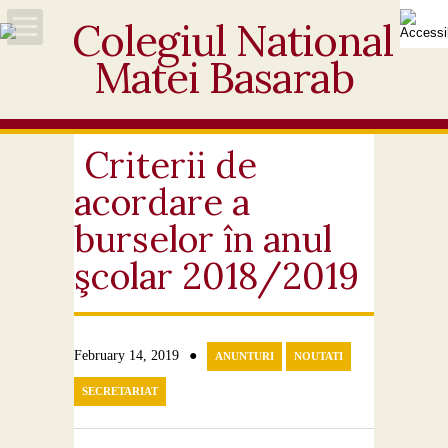
Acasă
Despre noi
Criterii de
acordare a
Noutăți
burselor în anul
Personal
şcolar 2018/2019
Activități educative
Elevi
●
February 14, 2019
ANUNTURI
NOUTATI
SECRETARIAT
Ofertă