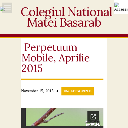
Acasă
Despre noi
Perpetuum
Mobile, Aprilie
Noutăți
2015
Personal
Activități educative
●
November 15, 2015
UNCATEGORIZED
Elevi
Ofertă