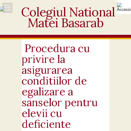
Acasă
Despre noi
Procedura cu
privire la
Noutăți
asigurarea
Personal
conditiilor de
egalizare a
Activități educative
sanselor pentru
Elevi
elevii cu
Ofertă
deficiente