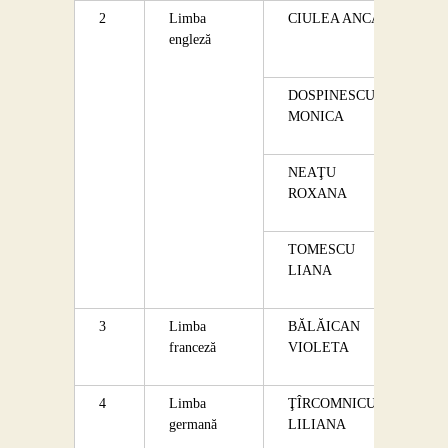
2
Limba
CIULEA ANCA
engleză
DOSPINESCU
MONICA
NEAŢU
ROXANA
TOMESCU
LIANA
3
Limba
BĂLĂICAN
franceză
VIOLETA
4
Limba
ŢÎRCOMNICU
germană
LILIANA