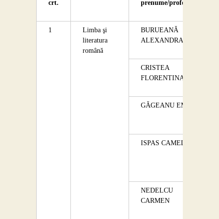
crt.
Contact
prenume/profesor
1
Limba şi
BURUEANĂ
literatura
ALEXANDRA
română
CRISTEA
FLORENTINA
GĂGEANU EMIL
ISPAS CAMELIA
NEDELCU
CARMEN