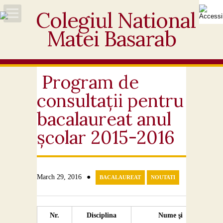
Acasă
Despre noi
Program de
consultații pentru
Noutăți
bacalaureat anul
Personal
școlar 2015-2016
Activități educative
Elevi
●
March 29, 2016
BACALAUREAT
NOUTATI
Ofertă
Nr.
Disciplina
Nume şi