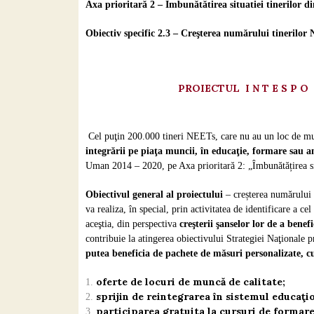
Axa prioritară 2 – Îmbunătătirea situatiei tinerilor 
Obiectiv specific 2.3 – Creşterea numărului tinerilor 
PROIECTUL I N T E S P O
Cel puţin 200.000 tineri NEETs, care nu au un loc de mun
integrării pe piaţa muncii, în educaţie, formare sau 
Uman 2014 – 2020, pe Axa prioritară 2: „Îmbunătățirea si
Obiectivul general al proiectului
– creșterea numărului 
va realiza, în special, prin activitatea de identificare a 
aceştia, din perspectiva
creşterii şanselor lor de a benef
contribuie la atingerea obiectivului Strategiei Naţionale
putea beneficia de pachete de măsuri personalizate, c
oferte de locuri de muncă de calitate;
sprijin de reintegrarea în sistemul educaţio
participarea gratuita la cursuri de forma