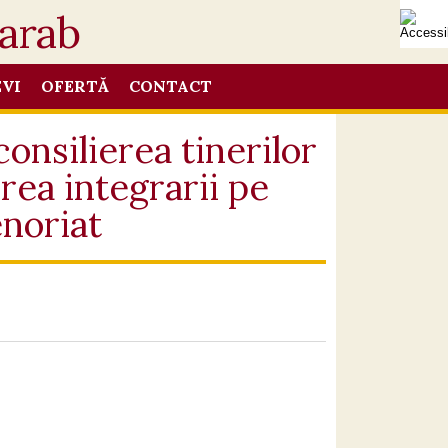
EVI
OFERTĂ
CONTACT
onsilierea tinerilor
erea integrarii pe
enoriat