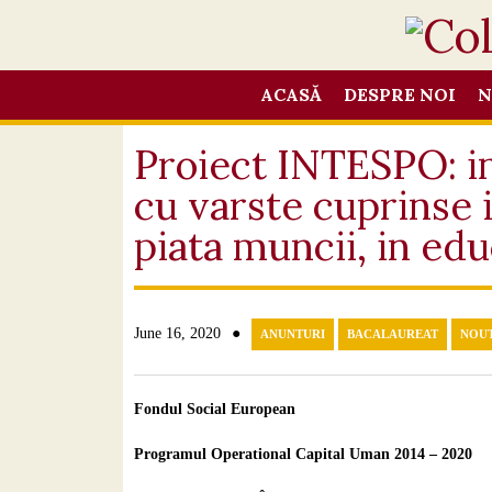
ACASĂ
DESPRE NOI
N
Proiect INTESPO: inr
cu varste cuprinse i
piata muncii, in ed
●
June 16, 2020
ANUNTURI
BACALAUREAT
NOUT
Fondul Social European
Programul Operational Capital Uman 2014 – 2020