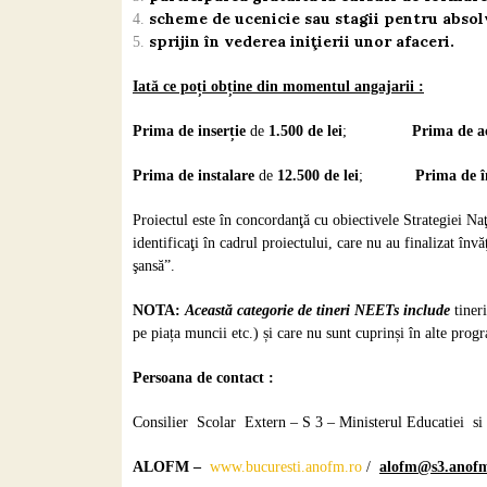
scheme de ucenicie sau stagii pentru absol
sprijin în vederea iniţierii unor afaceri.
Iată ce poți obține din momentul angajarii :
Prima de inserție
de
1.500 de lei
;
Prima de a
Prima de instalare
de
12.500 de lei
;
Prima de 
Proiectul este în concordanţă cu obiectivele Strategiei Naţ
identificaţi în cadrul proiectului, care nu au finalizat în
şansă”.
NOTA:
Această categorie de tineri NEETs include
tiner
pe piața muncii etc.) și care nu sunt cuprinși în alte prog
Persoana de contact :
Consilier Scolar Extern – S 3 – Ministerul Educatiei si 
ALOFM –
www.bucuresti.anofm.ro
/
alofm@s3.anofm