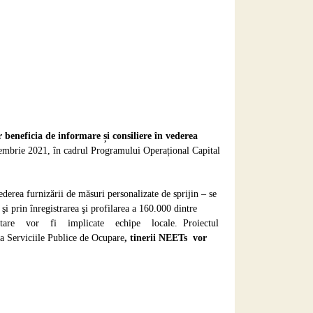
r beneficia de informare și consiliere în vederea
embrie 2021, în cadrul Programului Operațional Capital
derea furnizării de măsuri personalizate de sprijin – se
şi prin înregistrarea şi profilarea a 160.000 dintre
ntare vor fi implicate echipe locale. Proiectul
la Serviciile Publice de Ocupare
, tinerii NEETs vor
;