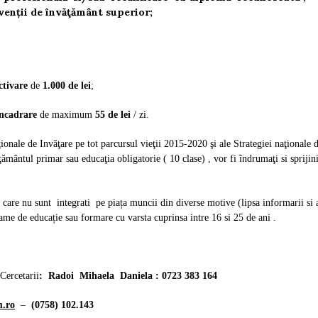
venții de învăţământ superior;
ctivare
de
1.000 de lei
;
încadrare
de maximum
55 de lei
/ zi.
ionale de Invăţare pe tot parcursul vieţii 2015-2020 şi ale Strategiei naţionale d
văţământul primar sau educaţia obligatorie ( 10 clase) , vor fi îndrumaţi si spriji
i care nu sunt integrati pe piața muncii din diverse motive (lipsa informarii si
rame de educație sau formare cu varsta cuprinsa intre 16 si 25 de ani .
Cercetarii
: Radoi Mihaela Daniela : 0723 383 164
.ro
–
(0758) 102.143