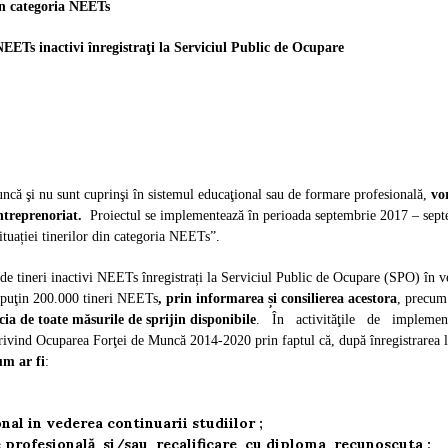
din categoria NEETs
NEETs inactivi înregistraţi la Serviciul Public de Ocupare
că şi nu sunt cuprinşi în sistemul educaţional sau de formare profesională,
vo
antreprenoriat.
Proiectul se implementează în perioada septembrie 2017 – sept
tuației tinerilor din categoria NEETs”.
de tineri inactivi NEETs înregistrați la Serviciul Public de Ocupare (SPO) în ve
cel puţin 200.000 tineri NEETs
, prin informarea și consilierea acestora
, precum 
icia de toate măsurile de sprijin disponibile
. În activităţile de impleme
 privind Ocuparea Forţei de Muncă 2014-2020 prin faptul că, după înregistrarea 
um ar fi
:
nal in vederea continuarii studiilor ;
re profesională si/sau recalificare cu diploma recunoscuta 