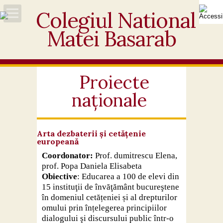
Acasă
Despre noi
Proiecte
naționale
Noutăți
Personal
Arta dezbaterii și cetățenie
europeană
Activități educative
Coordonator:
Prof. dumitrescu Elena,
prof. Popa Daniela Elisabeta
Elevi
Obiective
: Educarea a 100 de elevi din
15 instituţii de învăţământ bucureştene
în domeniul cetățeniei și al drepturilor
Ofertă
omului prin înțelegerea principiilor
dialogului şi discursului public într-o