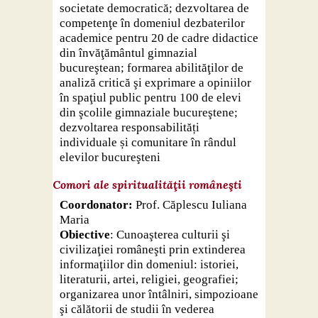
Contact
societate democratică; dezvoltarea de
competenţe în domeniul dezbaterilor
academice pentru 20 de cadre didactice
din învăţământul gimnazial
bucureştean; formarea abilităţilor de
analiză critică şi exprimare a opiniilor
în spaţiul public pentru 100 de elevi
din şcolile gimnaziale bucureştene;
dezvoltarea responsabilități
individuale și comunitare în rândul
elevilor bucureşteni
C
omori ale spiritualităţii româneşti
Coordonator:
Prof. Căplescu Iuliana
Maria
Obiective
: Cunoaşterea culturii şi
civilizaţiei româneşti prin extinderea
informaţiilor din domeniul: istoriei,
literaturii, artei, religiei, geografiei;
organizarea unor întâlniri, simpozioane
şi călătorii de studii în vederea