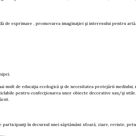
dă de exprimare , promovarea imaginaţiei şi interesului pentru artă
hipei.
 mai mult de educaţia ecologică şi de necesitatea protejării mediului, 
ciclabile pentru confecţionarea unor obiecte decorative sau/şi utile. 
ăcut.
 participanţi în decursul unei săptămâni: sfoară, ziare, reviste, petur