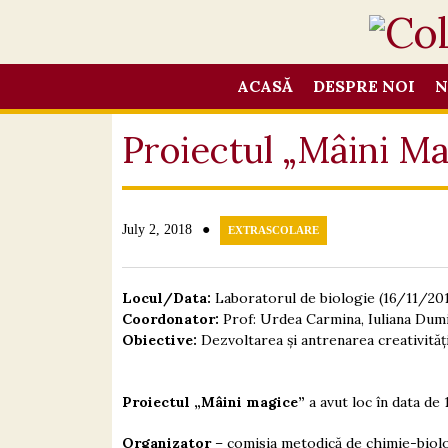
ACASĂ
DESPRE NOI
N
Proiectul „Mâini Ma
●
July 2, 2018
EXTRASCOLARE
Locul/Data:
Laboratorul de biologie (16/11/20
Coordonator:
Prof: Urdea Carmina, Iuliana Dumit
Obiective:
Dezvoltarea și antrenarea creativităț
Proiectul „Mâini magice”
a avut loc în data de
Organizator
– comisia metodică de chimie-biolog