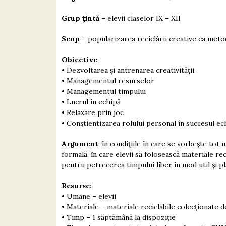
Grup ţintă
– elevii claselor IX – XII
Scop
– popularizarea reciclării creative ca meto
Obiective
:
• Dezvoltarea și antrenarea creativității
• Managementul resurselor
• Managementul timpului
• Lucrul în echipă
• Relaxare prin joc
• Conștientizarea rolului personal în succesul ec
Argument
: în condiţiile în care se vorbeşte tot
formală, în care elevii să folosească materiale re
pentru petrecerea timpului liber în mod util şi pl
Resurse
:
• Umane – elevii
• Materiale – materiale reciclabile colecţionate de
• Timp – 1 săptămână la dispoziţie