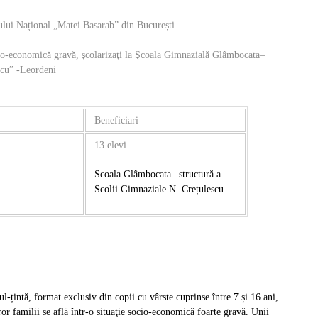
iului Național „Matei Basarab” din București
socio-economică gravă, şcolarizaţi la Şcoala Gimnazială Glâmbocata–
scu” -Leordeni
Beneficiari
13 elevi
Scoala Glâmbocata –structură a
Scolii Gimnaziale N. Crețulescu
l-țintă, format exclusiv din copii cu vârste cuprinse între 7 și 16 ani,
r familii se află într-o situaţie socio-economică foarte gravă. Unii