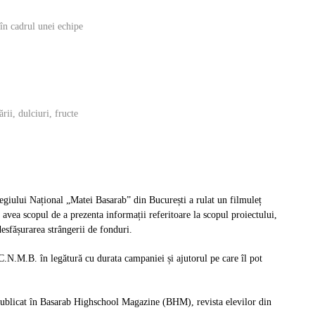
 în cadrul unei echipe
rii, dulciuri, fructe
egiului Național „Matei Basarab” din București a rulat un filmuleț
 avea scopul de a prezenta informații referitoare la scopul proiectului,
desfășurarea strângerii de fonduri.
 C.N.M.B. în legătură cu durata campaniei și ajutorul pe care îl pot
t publicat în Basarab Highschool Magazine (BHM), revista elevilor din