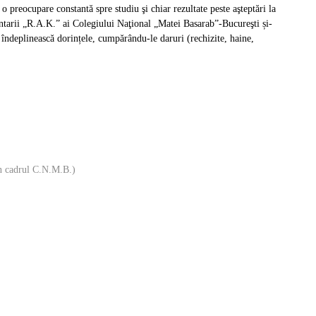
o preocupare constantă spre studiu şi chiar rezultate peste aşteptări la
untarii „R.A.K.” ai Colegiului Naţional „Matei Basarab”-Bucureşti și-
 îndeplinească dorințele, cumpărându-le daruri (rechizite, haine,
in cadrul C.N.M.B.)