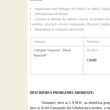
organizarea unei strângeri de fonduri în cadrul Coleg
achiziționarea de bunuri
vizitarea și oferirea de cadouri copiilor cu situaţie 
Leordeni, structură a Scolii Gimnaziale „Nicolae Creţule
diseminarea şi evaluarea proiectului
Inițiator
Voluntari
Colegiul Național „Matei
18 elevi
Basarab”
CNMB
DESCRIEREA PROBLEMEI ABORDATE:
Voluntarii, elevi ai C.N.M.B., au identificat grupu
elevi ai Scolii Gimnaziale din Glîmbocata-Leordeni, a căro