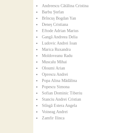
Andreescu Cătălina Cristina
Barbu Ștefan
Brîncuș Bogdan Yan
Deneș Cristiana
Eftode Adrian Marius
Gangă Andreea Delia
Ludovic Andrei Ioan
Marica Ruxandra
Moldoveanu Radu
Muscalu Mihai
Oloumi Arian
Oprescu Andrei
Popa Alina Mădălina
Popescu Simona
Sofian Dominic Tiberiu
Stanciu Andrei Cristian
Stîngă Estera Angela
Voineag Andrei
Zamfir Ilinca