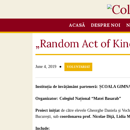
ACASĂ
DESPRE NOI
N
„Random Act of Kin
●
June 4, 2019
VOLUNTARIAT
Instituția de învățământ parteneră: ȘCOALA
Organizator: Colegiul Național
“
Matei Basarab
”
Proiect inițiat
de către elevele Gheorghe Daniela și Voch
București, sub
coordonarea prof. Nicolae Diţă, Lidia 
Include: