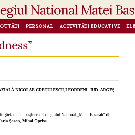
OUTĂȚI
PERSONAL
ACTIVITĂȚI EDUCATIVE
EL
dness”
 GIMNAZIALĂ NICOLAE CREŢULESCU,LEORDENI, JUD. ARGEŞ
in Ștefania cu susținerea Colegiului Național „Matei Basarab” din
Maria Şorop, Mihai Oprişa