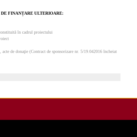
 DE FINANȚARE ULTERIOARE:
onstituită în cadrul proiectului
roiect
e, acte de donaţie (Contract de sponsorizare nr. 5/19.042016 încheiat