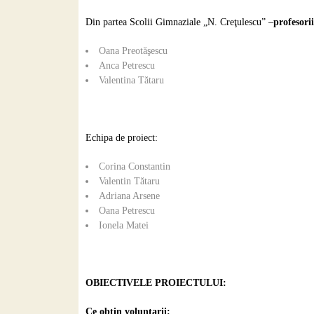
Din partea Scolii Gimnaziale „N. Creţulescu” –
profesori
Oana Preotăşescu
Anca Petrescu
Valentina Tătaru
Echipa de proiect:
Corina Constantin
Valentin Tătaru
Adriana Arsene
Oana Petrescu
Ionela Matei
OBIECTIVELE PROIECTULUI:
Ce obțin voluntarii: