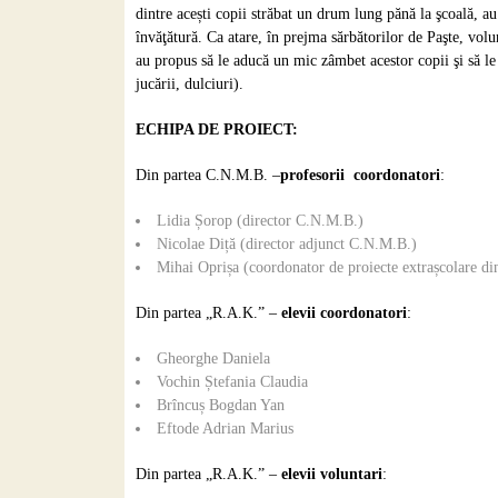
dintre acești copii străbat un drum lung pănă la şcoală, au 
învăţătură. Ca atare, în prejma sărbătorilor de Paşte, vol
au propus să le aducă un mic zâmbet acestor copii şi să le
jucării, dulciuri).
ECHIPA DE PROIECT:
Din partea C.N.M.B. –
profesorii coordonatori
:
Lidia Șorop (director C.N.M.B.)
Nicolae Diță (director adjunct C.N.M.B.)
Mihai Oprișa (coordonator de proiecte extrașcolare d
Din partea „R.A.K.” –
elevii coordonatori
:
Gheorghe Daniela
Vochin Ștefania Claudia
Brîncuș Bogdan Yan
Eftode Adrian Marius
Din partea „R.A.K.” –
elevii
voluntari
: