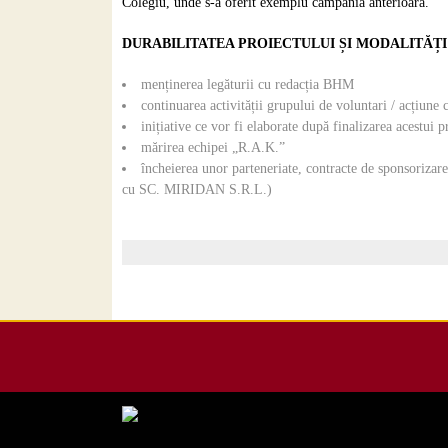
Colegiu, unde s-a oferit exemplu campania anterioară.
DURABILITATEA PROIECTULUI ȘI MODALITĂȚI
menținerea legăturii cu redacția BHM
continuarea activității grupului de voluntari / acțiune c
inițiative ce vor fi elaborate după finalizarea acestui p
mărirea echipei „R.A.K.”
încheierea unor parteneriate, contracte de sponsorizar
cu SC. MIRIDAN S.R.L.)