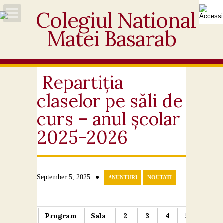
Acasă
Despre noi
Repartiția
claselor pe săli de
Noutăți
curs – anul școlar
Personal
2025-2026
Activități educative
Elevi
●
September 5, 2025
ANUNTURI
NOUTATI
Ofertă
Program
Sala
2
3
4
5
6