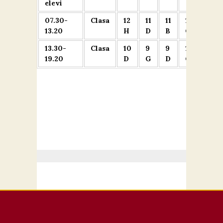
elevi
Contact
07.30-
Clasa
12
11
11
12
12 E
13.20
H
D
B
G
13.30-
Clasa
10
9
9
10
10 E
19.20
D
G
D
C