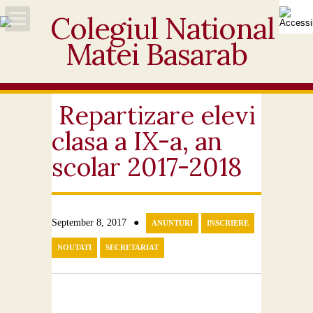
Acasă
Despre noi
Repartizare elevi
clasa a IX-a, an
Noutăți
scolar 2017-2018
Personal
Activități educative
●
September 8, 2017
ANUNTURI
INSCRIERE
Elevi
NOUTATI
SECRETARIAT
Ofertă