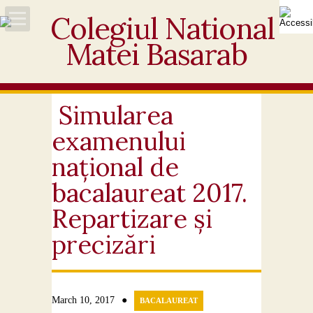
Acasă
Despre noi
Simularea
examenului
Noutăți
național de
Personal
bacalaureat 2017.
Repartizare și
Activități educative
precizări
Elevi
Ofertă
●
March 10, 2017
BACALAUREAT