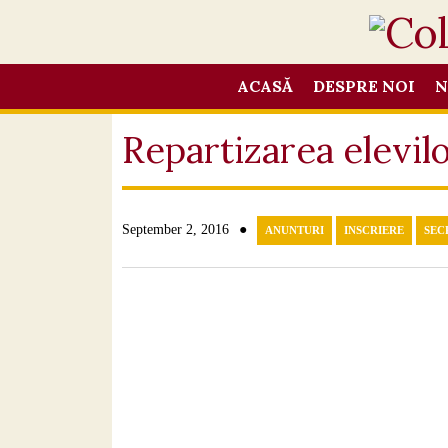
ACASĂ
DESPRE NOI
N
Repartizarea elevilo
●
September 2, 2016
ANUNTURI
INSCRIERE
SEC