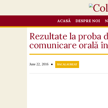
ACASĂ
DESPRE NOI
N
Rezultate la proba 
comunicare orală î
●
June 22, 2016
BACALAUREAT