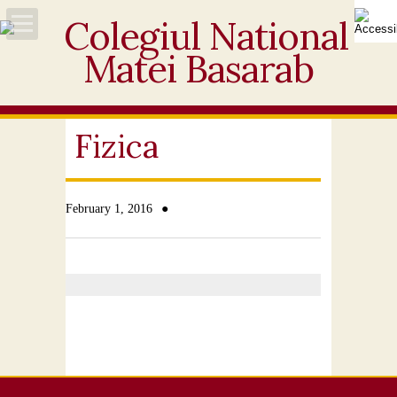
Acasă
Despre noi
Fizica
Noutăți
●
February 1, 2016
Personal
Activități educative
Elevi
Ofertă