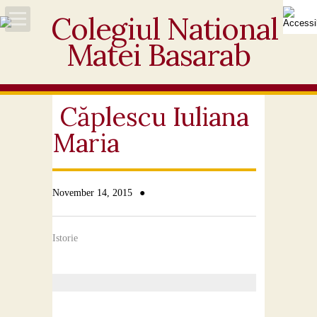
Acasă
Despre noi
Căplescu Iuliana
Maria
Noutăți
Personal
●
November 14, 2015
Activități educative
Istorie
Elevi
Ofertă