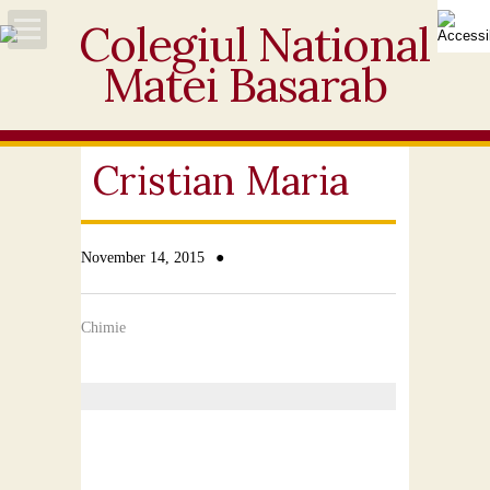
Acasă
Despre noi
Cristian Maria
Noutăți
●
November 14, 2015
Personal
Activități educative
Chimie
Elevi
Ofertă