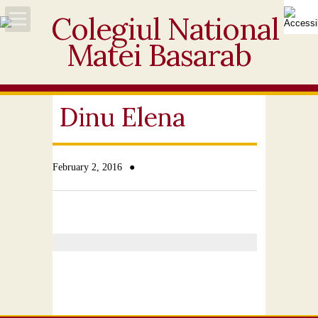
Acasă
Despre noi
Dinu Elena
Noutăți
●
February 2, 2016
Personal
Activități educative
Elevi
Ofertă