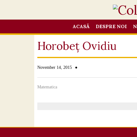
ACASĂ
DESPRE NOI
N
Horobeț Ovidiu
●
November 14, 2015
Matematica