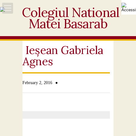
Acasă
Despre noi
Ieșean Gabriela
Agnes
Noutăți
Personal
●
February 2, 2016
Activități educative
Elevi
Ofertă