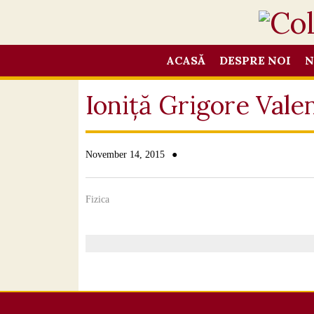
ACASĂ
DESPRE NOI
N
Ioniță Grigore Vale
●
November 14, 2015
Fizica