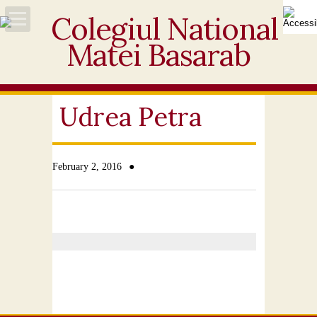
Acasă
Despre noi
Udrea Petra
Noutăți
●
February 2, 2016
Personal
Activități educative
Elevi
Ofertă