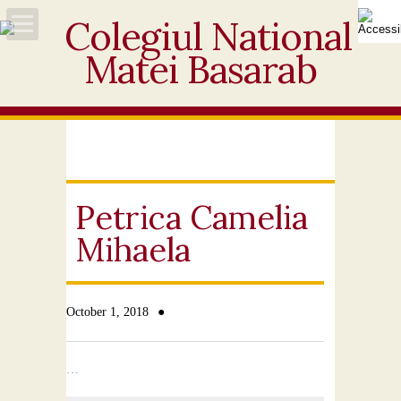
Acasă
Despre noi
Noutăți
Petrica Camelia
Personal
Mihaela
Activități educative
●
October 1, 2018
Elevi
Ofertă
…