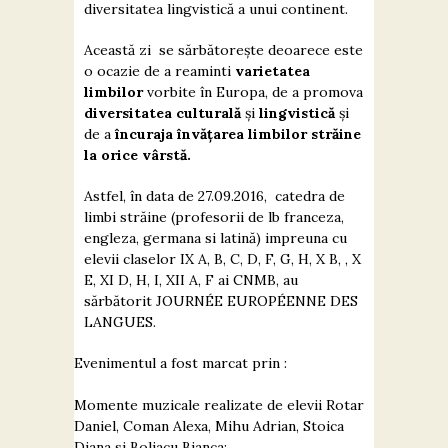
diversitatea lingvistică a unui continent.
Această zi se sărbătorește deoarece este
o ocazie de a reaminti
varietatea
limbilor
vorbite în Europa, de a promova
diversitatea culturală
și
lingvistică
și
de a
încuraja
învățarea limbilor străine
la orice vârstă.
Astfel, în data de 27.09.2016, catedra de
limbi străine (profesorii de lb franceza,
engleza, germana si latină) impreuna cu
elevii claselor IX A, B, C, D, F, G, H, X B, , X
E, XI D, H, I, XII A, F ai CNMB, au
sărbătorit JOURNÉE EUROPÉENNE DES
LANGUES.
Evenimentul a fost marcat prin :
Momente muzicale realizate de elevii Rotar
Daniel, Coman Alexa, Mihu Adrian, Stoica
Diana si Boliacu Bianca;