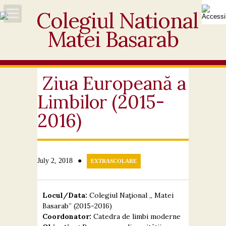
Acasă
Despre noi
Ziua Europeană a
Limbilor (2015-
Noutăți
2016)
Personal
Activități educative
●
July 2, 2018
EXTRASCOLARE
Elevi
Locul/Data:
Colegiul Naţional „ Matei
Ofertă
Basarab” (2015-2016)
Coordonator:
Catedra de limbi moderne