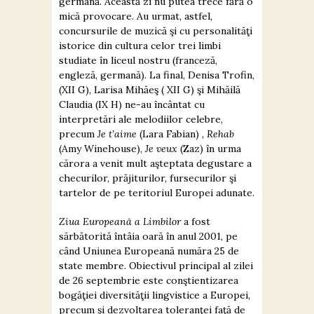
germană. Această zi nu putea trece fără o
mică provocare. Au urmat, astfel,
concursurile de muzică şi cu personalităţi
istorice din cultura celor trei limbi
studiate în liceul nostru (franceză,
engleză, germană). La final, Denisa Trofin,
(XII G), Larisa Mihăeş ( XII G) şi Mihăilă
Claudia (IX H) ne-au încântat cu
interpretări ale melodiilor celebre,
precum
Je t’aime
(Lara Fabian)
, Rehab
(Amy Winehouse),
Je veux
(Zaz) în urma
cărora a venit mult aşteptata degustare a
checurilor, prăjiturilor, fursecurilor şi
tartelor de pe teritoriul Europei adunate.
Ziua Europeană a Limbilor
a fost
sărbătorită întâia oară în anul 2001, pe
când Uniunea Europeană număra 25 de
state membre. Obiectivul principal al zilei
de 26 septembrie este conştientizarea
bogăţiei diversităţii lingvistice a Europei,
precum şi dezvoltarea toleranţei faţă de