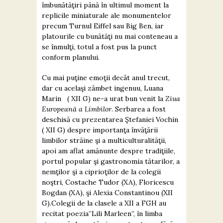
îmbunătăţiri până în ultimul moment la
replicile miniaturale ale monumentelor
precum Turnul Eiffel sau Big Ben, iar
platourile cu bunătăţi nu mai conteneau a
se înmulţi, totul a fost pus la punct
conform planului.
Cu mai puţine emoţii decât anul trecut,
dar cu acelaşi zâmbet ingenuu, Luana
Marin ( XII G) ne-a urat bun venit la
Ziua
Europeană a Limbilor
. Serbarea a fost
deschisă cu prezentarea Ştefaniei Vochin
( XII G) despre importanţa învăţării
limbilor străine şi a multiculturalităţii,
apoi am aflat amănunte despre tradiţiile,
portul popular şi gastronomia tătarilor, a
nemţilor şi a ciprioţilor de la colegii
noştri, Costache Tudor (XA), Floricescu
Bogdan (XA), şi Alexia Constantinou (XII
G).Colegii de la clasele a XII a FGH au
recitat poezia’’Lili Marleen’’, în limba