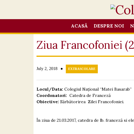
ACASĂ
DESPRE NOI
N
Ziua Francofoniei (2
●
July 2, 2018
EXTRASCOLARE
Locul/Data:
Colegiul Național “Matei Basarab”
Coordonatori:
Catedra de Franceză
Obiective:
Sărbătorirea Zilei Francofoniei.
În ziua de 21.03.2017, catedra de lb. franceză si e