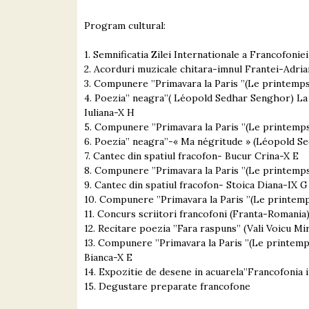
Program cultural:
1. Semnificatia Zilei Internationale a Francofonie
2. Acorduri muzicale chitara-imnul Frantei-
Adria
3. Compunere
’’Primavara la Paris
’’(Le printemp
4. Poezia’’ neagra’’( Léopold Sedhar Senghor) La
Iuliana-X H
5. Compunere
’’Primavara la Paris
’’(Le printemp
6. Poezia’’ neagra’’-« Ma négritude » (Léopold 
7. Cantec din spatiul fracofon-
Bucur Crina-X E
8. Compunere
’’Primavara la Paris
’’(Le printemp
9. Cantec din spatiul fracofon-
Stoica Diana-IX G
10. Compunere
’’Primavara la Paris
’’(Le printem
11. Concurs scriitori francofoni (Franta-Romania)
12. Recitare poezia
’’Fara raspuns’’
(Vali Voicu Mi
13. Compunere
’’Primavara la Paris
’’(Le printem
Bianca-X E
14. Expozitie de desene in acuarela’’Francofonia in
15. Degustare preparate francofone