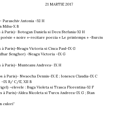
21 MARTIE 2017
i-
Paraschiv Antonia –XI H
n Mihu-X B
s
à
Paris
)- Botogan Daniela si Decu Stefania-XI H
 poésie « noire »-
recitare poezia
« Le printemps » -Burciu
s
à
Paris)-
Neagu Victoria si Ciuca Paul-IX G
Sedhar Senghor)
-Neagu Victoria –IX G
s
à
Paris)-
Munteanu Andreea- IX H
ps
à
Paris)-
Nwaocha Dennis-IX E
;
Ionescu Claudia-IX C
 –
IX B/ C/E, XII B
rigel
) –elevele : Buga Violeta si Trasca Florentina-XI F
ps
à
Paris
)-Aldea Nicoleta si Turcu Andreea-IX G ; Stan
 culori’’