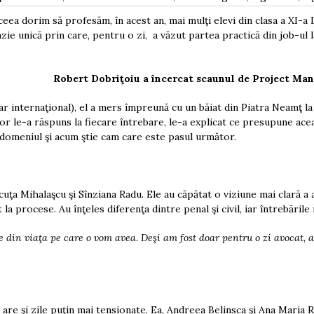
 ceea dorim să profesăm, în acest an, mai mulţi elevi din clasa a XI-a D
azie unică prin care, pentru o zi, a văzut partea practică din job-ul
Robert Dobriţoiu a încercat scaunul de Project Ma
ar internaţional), el a mers împreună cu un băiat din Piatra Neamţ la
r le-a răspuns la fiecare întrebare, le-a explicat ce presupune ace
ză domeniul şi acum ştie cam care este pasul următor.
a Mihalaşcu şi Sînziana Radu. Ele au căpătat o viziune mai clară a 
t la procese. Au înţeles diferenţa dintre penal şi civil, iar întrebările
e din viaţa pe care o vom avea. Deşi am fost doar pentru o zi avocat, a
ă are şi zile puţin mai tensionate. Ea, Andreea Belinsca şi Ana Maria