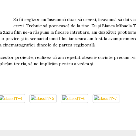
Să fii regizor nu înseamnă doar să creezi, înseamnă să dai via
crezi. Trebuie să pornească de la tine. Eu şi Bianca Mihaela 
a Zazu film ne-a răspuns la fiecare întrebare, am dezbătut problem
o privire şi în scenariul unui film, iar seara am fost la avampremier
a cinematografiei, dincolo de partea regizorală.
estor proiecte, realizez că am repetat obsesiv cuvinte precum „viito
plicăm teoria, să ne implicăm pentru a vedea şi