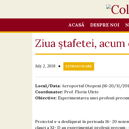
ACASĂ
DESPRE NOI
N
Ziua ștafetei, acum 
●
July 2, 2018
EXTRASCOLARE
Locul/Data:
Aeroportul Otopeni (16-20/11/201
Coordonator:
Prof. Florin Ulete
Obiective:
Experimentarea unei profesii
precum 
Proiectul s-a desfăşurat în perioada 16- 20 noiem
clasei a XI- D au experimentat profesii precum :