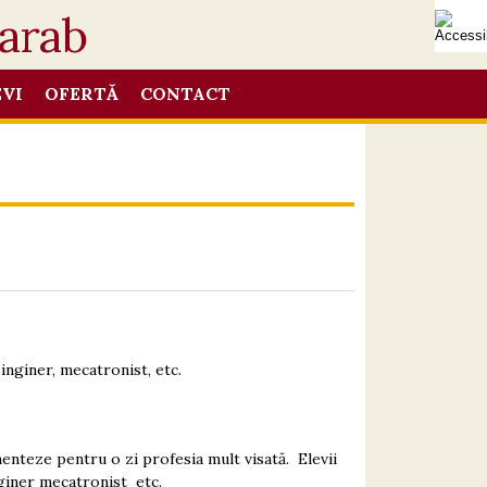
EVI
OFERTĂ
CONTACT
 inginer, mecatronist, etc.
menteze pentru o zi profesia mult visată. Elevii
nginer mecatronist etc.