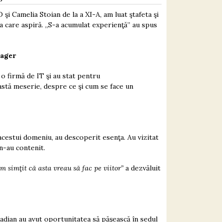
 şi Camelia Stoian de la a XI-A, am luat ştafeta şi
 la care aspiră. „S-a acumulat experienţă” au spus
nager
 o firmă de IT şi au stat pentru
astă meserie, despre ce şi cum se face un
acestui domeniu, au descoperit esenţa. Au vizitat
 n-au contenit.
m simţit că asta vreau să fac pe viitor”
a dezvăluit
 Radian au avut oportunitatea să păşească în sedul