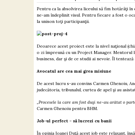
Pentru ca la absolvirea liceului să fim hotărâţi în
ne-am îndeplinit visul. Pentru fiecare a fost o oc
la unison toţi participanţii.
Deoarece acest proiect este la nivel naţional (chi
o zi împreună cu un Project Manager. Mentorul lo
business, dar şi de ce studii ai nevoie. Îl tentea
Avocatul are cea mai grea misiune
De acest lucru s-au convins Carmen Ghenoiu, Ancuţ
judecătoria, tribunalul, curtea de apel şi au asista
„Procesele la care am fost duşi ne-au arătat o part
Carmen Ghenoiu pentru BHM.
Job-ul perfect – să lucrezi cu banii
În opinia Ioanei Duţă acest job este relaxant, îns