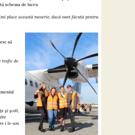
ată schema de lucru.
 îmi place această meserie, dacă sunt făcută pentru
resc să
 trafic de
omeniul
e şi şcoli,
lte
re i le-am