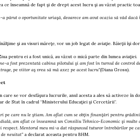
a ce înseamnă de fapt şi de drept acest lucru şi au văzut practic to
s-a părut o oportunitate uriaşă, deoarece am avut ocazia să văd dacă
ălţime şi au visuri măreţe, vor un job legat de aviaţie. Băieţii îşi do
Ziua pentru ei a fost unică, au văzut o mică parte din lumea aviaţiei.
ne-a fost prezentată cabina pilotului şi am fost în turnul de control de
atrage, pe viitor aş vrea să mă axez pe acest lucru”
(Diana Grosu).
ect
n care se vor desfăşura lucrurile, anul acesta a ales să activeze în d
ar de Stat în cadrul “Ministerului Educaţiei şi Cercetării”.
ri pe care nu le ştiam. Am aflat cum se obţin finanţări pentru grădiniţ
ială, am aflat ce înseamnă un Consiliu Tehnico-Economic şi multe a
 şi respect. Mentorul meu mi-a dat răspunsul tuturor întrebărilor pe ca
 de neuitat”
a declarat aceasta pentru BHM.