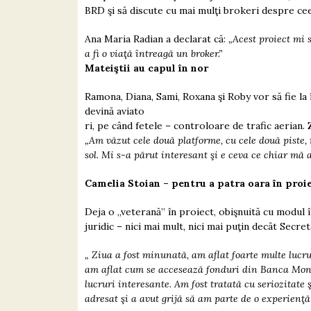
BRD şi să discute cu mai mulţi brokeri despre cee
Ana Maria Radian a declarat că:
„Acest proiect mi 
a fi o viaţă întreagă un broker.”
Mateiştii au capul în nor
Ramona, Diana, Sami, Roxana şi Roby vor să fie la în
devină aviato
ri, pe când fetele – controloare de trafic aerian. 
„Am văzut cele două platforme, cu cele două piste, 
sol. Mi s-a părut interesant şi e ceva ce chiar mă 
Camelia Stoian – pentru a patra oara în proi
Deja o „veterană” în proiect, obişnuită cu modul î
juridic – nici mai mult, nici mai puţin decât Secret
„ Ziua a fost minunată, am aflat foarte multe lucru
am aflat cum se accesează fonduri din Banca Mond
lucruri interesante. Am fost tratată cu seriozitate
adresat şi a avut grijă să am parte de o experienţă